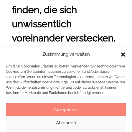
finden, die sich
unwissentlich
voreinander verstecken.
Zustimmung verwalten
Aufklärung, sichere, gesunde und
Um dir ein optimales Erlebnis zu bieten, verwenden wir Technologien wie
einvernehmliche Auslebung liegen
Cookies, um Geräteinformationen zu speichern und/oder darauf
zuzugreifen. Wenn du diesen Technologien zustimmst, können wir Daten
uns dabei sehr am Herzen.
wie das Surfverhalten oder eindeutige IDs auf dieser Website verarbeiten.
Wenn du deine Zustimmung nicht erteilst oder zurückziehst, können
bestimmte Merkmale und Funktionen beeinträchtigt werden.
Akzeptieren
Was uns antreibt
Ablehnen