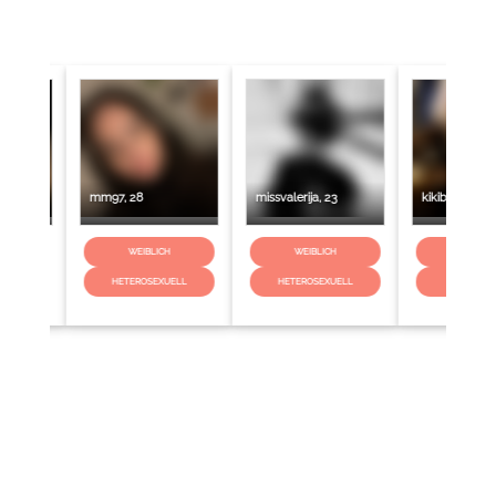
mm97, 28
missvalerija, 23
kikiblood11, 34
WEIBLICH
WEIBLICH
WEIBLICH
HETEROSEXUELL
HETEROSEXUELL
BISEXUELL