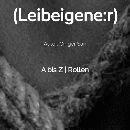
(Leibeigene:r)
Autor: Ginger San
A bis Z | Rollen