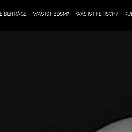
E BEITRÄGE
WAS IST BDSM?
WAS IST FETISCH?
RU