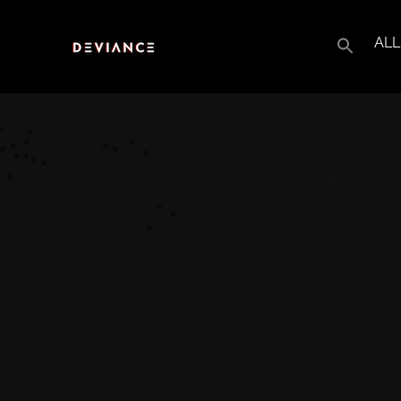
ALL
Search
for: