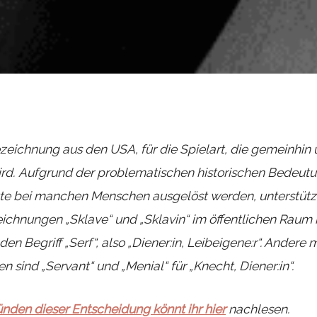
ezeichnung aus den USA, für die Spielart, die gemeinhin 
rd.
Aufgrund der problematischen historischen Bedeutun
te bei manchen Menschen ausgelöst werden, unterstütze
chnungen „Sklave“ und „Sklavin“ im öffentlichen Raum 
en Begriff „Serf“, also „Diener:in, Leibeigene:r“. Andere
 sind „Servant“ und „Menial“ für „Knecht, Diener:in“.
ünden dieser Entscheidung könnt ihr hier
nachlesen.