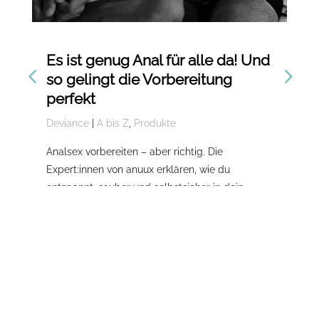
Es ist genug Anal für alle da! Und
De
so gelingt die Vorbereitung
En
perfekt
Du
Deviance
|
A bis Z
,
Produkte
Dev
Tip
Analsex vorbereiten – aber richtig. Die
Dom
Expert:innen von anuux erklären, wie du
Dev
entspannt, sauber und selbstsicher in dein
wel
Abenteuer startest und warum gute
Vorbereitung das beste Foreplay ist.
Meh
Mehr lesen