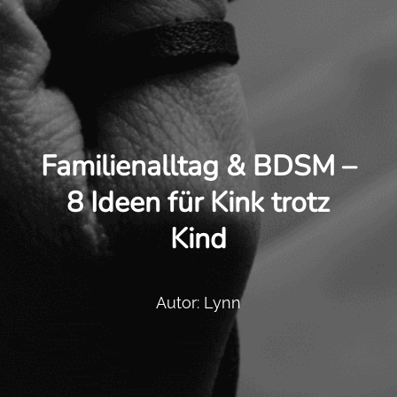
Familienalltag & BDSM –
8 Ideen für Kink trotz
Kind
Autor: Lynn