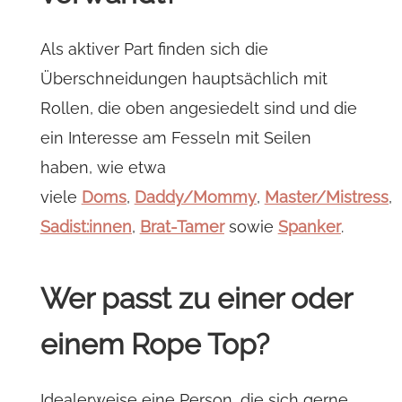
Als aktiver Part finden sich die
Überschneidungen hauptsächlich mit
Rollen, die oben angesiedelt sind und die
ein Interesse am Fesseln mit Seilen
haben, wie etwa
viele
Doms
,
Daddy/Mommy
,
Master/Mistress
,
Sadist:innen
,
Brat-Tamer
sowie
Spanker
.
Wer passt zu einer oder
einem Rope Top?
Idealerweise eine Person, die sich gerne