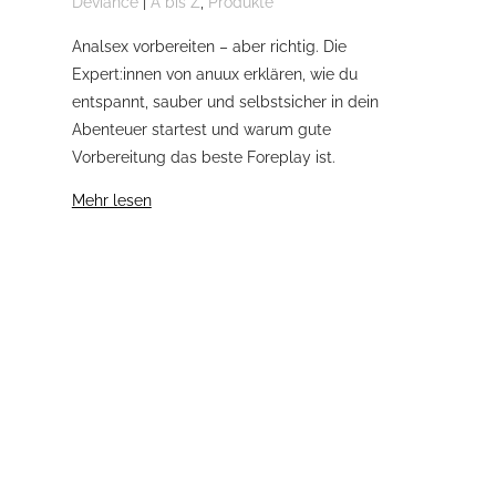
Deviance
|
A bis Z
,
Produkte
Dev
Tip
Analsex vorbereiten – aber richtig. Die
Dom
Expert:innen von anuux erklären, wie du
Dev
entspannt, sauber und selbstsicher in dein
wel
Abenteuer startest und warum gute
Vorbereitung das beste Foreplay ist.
Meh
Mehr lesen