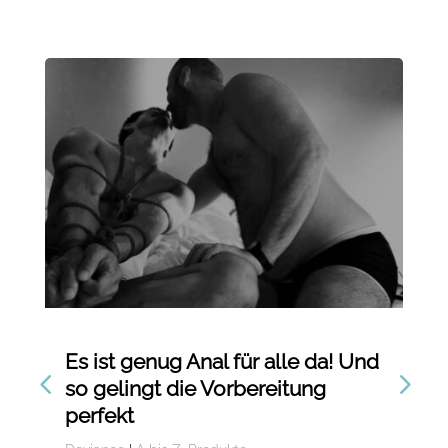
Es ist genug Anal für alle da! Und
De
so gelingt die Vorbereitung
En
perfekt
Du