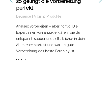
so gelingt die Vorbereitung
En
perfekt
Du
Deviance
|
A bis Z
,
Produkte
Dev
Tip
Analsex vorbereiten – aber richtig. Die
Dom
Expert:innen von anuux erklären, wie du
Dev
entspannt, sauber und selbstsicher in dein
wel
Abenteuer startest und warum gute
Vorbereitung das beste Foreplay ist.
Meh
Mehr lesen