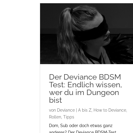
Der Deviance BDSM
Test: Endlich wissen,
wer du im Dungeon
bist
von
Deviance
|
A bis Z
,
How to Deviance
,
Rollen
,
Tipps
Dom, Sub oder doch etwas ganz
anderes? Der Deviance BDSM-Test