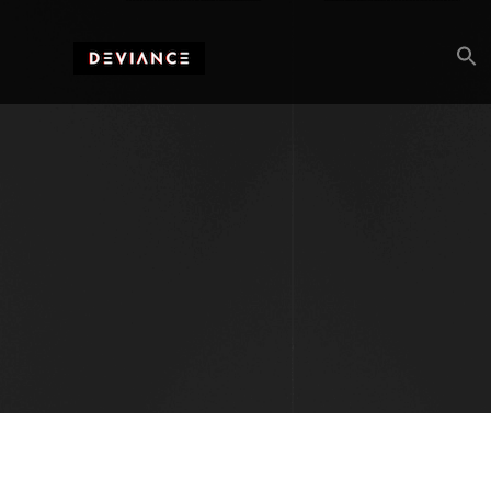
Searc
for: