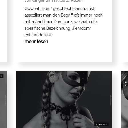
von
Ginger San
|
A bis Z
,
Rollen
Obwohl „Dom“ geschlechtsneutral ist,
assoziiert man den Begriff oft immer noch
mit männlicher Dominanz, weshalb die
spezifische Bezeichnung „Femdom“
entstanden ist.
mehr lesen