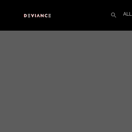
ALL
Search
for: