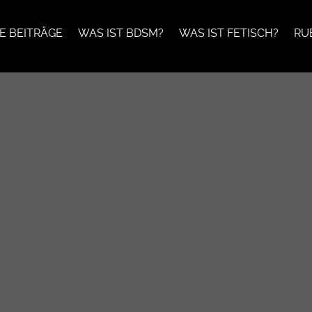
E BEITRÄGE
WAS IST BDSM?
WAS IST FETISCH?
RU